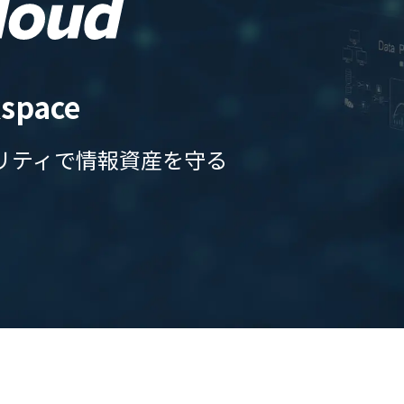
RevoWorks Browser
space
リティで
情報資産を守る