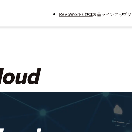
RevoWorksとは
製品ラインアップ
ソ
RevoWorks ZONE
インター
RevoWorksクラウド
RevoWorks Sanitize
Browser
RevoWorks Sanitize Ap
NEW!
RevoWorks Plus EDR
RevoWorks ZENMU-
Storage
RevoWorks SCVX