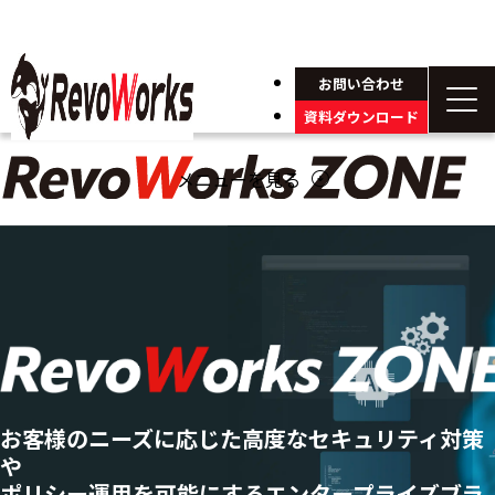
お問い合わせ
資料ダウンロード
メニューを見る
arrow_circle_down
お客様のニーズに応じた高度なセキュリティ対策
や
ポリシー運用を可能にする
エンタープライズ
ブラ