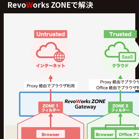
Revo
W
orks ZONEで解決