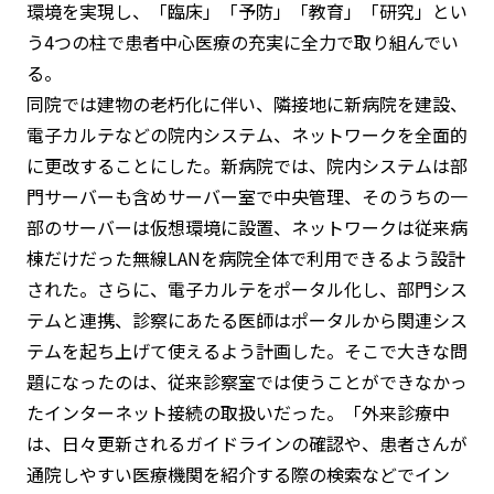
環境を実現し、「臨床」「予防」「教育」「研究」とい
う4つの柱で患者中心医療の充実に全力で取り組んでい
る。
同院では建物の老朽化に伴い、隣接地に新病院を建設、
電子カルテなどの院内システム、ネットワークを全面的
に更改することにした。新病院では、院内システムは部
門サーバーも含めサーバー室で中央管理、そのうちの一
部のサーバーは仮想環境に設置、ネットワークは従来病
棟だけだった無線LANを病院全体で利用できるよう設計
された。さらに、電子カルテをポータル化し、部門シス
テムと連携、診察にあたる医師はポータルから関連シス
テムを起ち上げて使えるよう計画した。そこで大きな問
題になったのは、従来診察室では使うことができなかっ
たインターネット接続の取扱いだった。「外来診療中
は、日々更新されるガイドラインの確認や、患者さんが
通院しやすい医療機関を紹介する際の検索などでイン