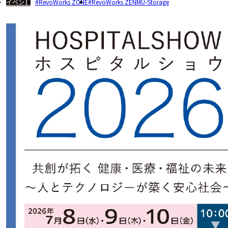
イベント
RevoWorks ZONE
RevoWorks ZENMU-Storage